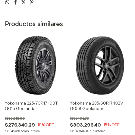
Productos similares
Yokohama 225/70R17 108T
Yokohama 235/60R17 102V
G015 Geolandar
G058 Geolandar
$339.218,90
$355.106,70
$276.340,29
$303.296,40
19
% OFF
15
% OFF
6
x
$46.056,72
sin interés
6
x
$50.549,40
sin interés