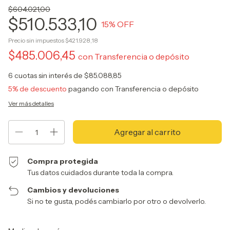
$604.021,00
$510.533,10
15
% OFF
Precio sin impuestos
$421.928,18
$485.006,45
con
Transferencia o depósito
6
cuotas sin interés de
$85.088,85
5% de descuento
pagando con Transferencia o depósito
Ver más detalles
Compra protegida
Tus datos cuidados durante toda la compra.
Cambios y devoluciones
Si no te gusta, podés cambiarlo por otro o devolverlo.
Entregas para el CP:
Cambiar CP