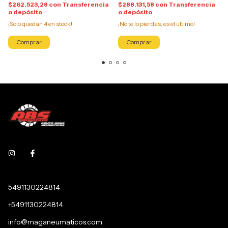
$262.523,28
con
Transferencia
$288.131,58
con
Transferencia
o depósito
o depósito
¡Solo quedan
4
en stock!
¡No te lo pierdas, es el último!
5491130224814
+5491130224814
info@maganeumaticos.com