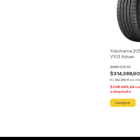
Yokohama 205
V103 Advan
$368.102,10
$314.388,9
6
x
$52.398,15
sin in
$298.669,46
c
o depósito