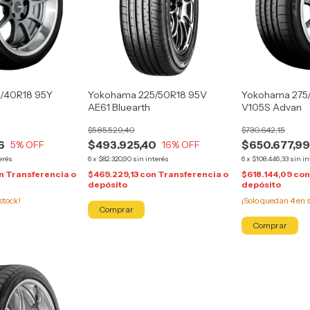
/40R18 95Y
Yokohama 225/50R18 95V
Yokohama 275
AE61 Bluearth
V105S Advan
$585.529,40
$730.642,15
6
$493.925,40
$650.677,9
5
% OFF
16
% OFF
erés
6
x
$82.320,90
sin interés
6
x
$108.446,33
sin in
n
Transferencia o
$469.229,13
con
Transferencia o
$618.144,09
co
depósito
depósito
stock!
¡Solo quedan
4
en s