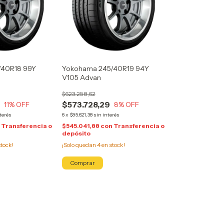
/40R18 99Y
Yokohama 245/40R19 94Y
V105 Advan
$623.258,62
9
$573.728,29
11
% OFF
8
% OFF
terés
6
x
$95.621,38
sin interés
n
Transferencia o
$545.041,88
con
Transferencia o
depósito
tock!
¡Solo quedan
4
en stock!