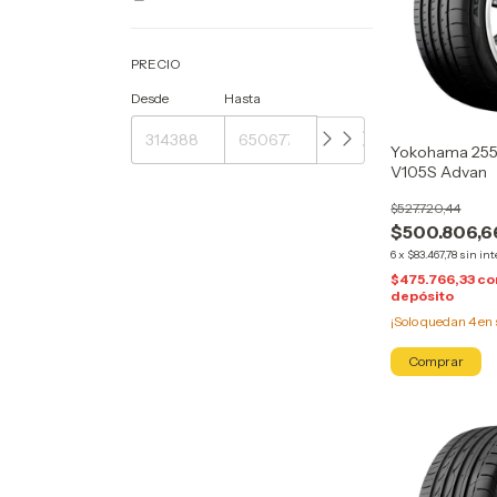
PRECIO
Desde
Hasta
Yokohama 255
V105S Advan
$527.720,44
$500.806,6
6
x
$83.467,78
sin int
$475.766,33
co
depósito
¡Solo quedan
4
en 