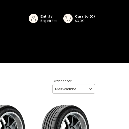
Entrá
/
Carrito
(
0
)
Registráte
$0,00
Ordenar por