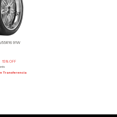
/55R16 91W
0
15
% OFF
terés
on
Transferencia