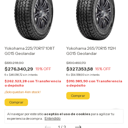
Yokohama 225/70R17 108T
Yokohama 265/70R15 112H
G015 Geolandar
G015 Geolandar
$339.218,90
$390.460,70
$276.340,29
$327.353,58
19
% OFF
16
% OFF
6
x
$46.056,72
sin interés
6
x
$54.558,93
sin interés
$262.523,28
con
Transferencia
$310.985,90
con
Transferencia
o depósito
o depósito
¡Solo quedan
4
en stock!
Al navegar por este sitio
aceptás el uso de cookies
para agilizar tu
experiencia de compra.
Entendido
1
/
2