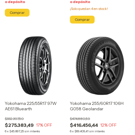
o depósito
o depósito
¡Solo quedan
4
en stock!
Yokohama 225/55R17 97W
Yokohama 255/60R17 106H
AE61 Bluearth
G058 Geolandar
$332.397,50
$474.880,59
$275.383,49
$416.456,44
17
% OFF
12
% OFF
6
x
$45.897,25
sin interés
6
x
$69.409,41
sin interés