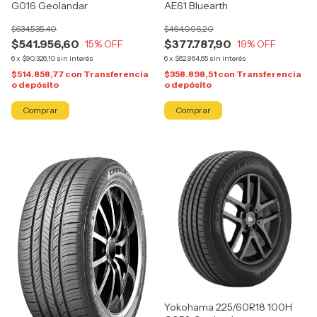
G016 Geolandar
AE61 Bluearth
$634.535,40
$464.096,20
$541.956,60
$377.787,90
15
% OFF
19
% OFF
6
x
$90.326,10
sin interés
6
x
$62.964,65
sin interés
$514.858,77
con
Transferencia
$358.898,51
con
Transferencia
o depósito
o depósito
Yokohama 225/60R18 100H