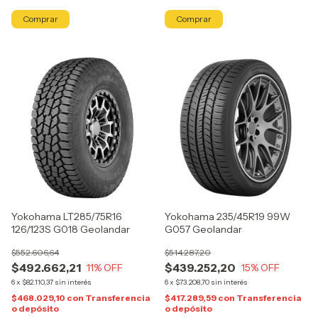
Yokohama LT285/75R16
Yokohama 235/45R19 99W
126/123S G018 Geolandar
G057 Geolandar
$552.606,64
$514.287,20
$492.662,21
$439.252,20
11
% OFF
15
% OFF
6
x
$82.110,37
sin interés
6
x
$73.208,70
sin interés
$468.029,10
con
Transferencia
$417.289,59
con
Transferencia
o depósito
o depósito