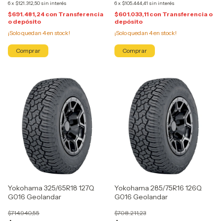
6
x
$121.312,50
sin interés
6
x
$105.444,41
sin interés
$691.481,24
con
Transferencia
$601.033,11
con
Transferencia o
o depósito
depósito
¡Solo quedan
4
en stock!
¡Solo quedan
4
en stock!
Yokohama 325/65R18 127Q
Yokohama 285/75R16 126Q
G016 Geolandar
G016 Geolandar
$714.940,55
$708.211,23