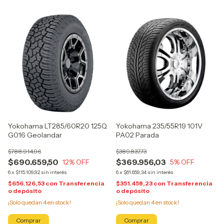
Yokohama LT285/60R20 125Q
Yokohama 235/55R19 101V
G016 Geolandar
PA02 Parada
$788.914,96
$389.837,73
$690.659,50
$369.956,03
12
% OFF
5
% OFF
6
x
$115.109,92
sin interés
6
x
$61.659,34
sin interés
$656.126,53
con
Transferencia
$351.458,23
con
Transferencia
o depósito
o depósito
¡Solo quedan
4
en stock!
¡Solo quedan
4
en stock!