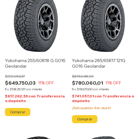
Yokohama 255/60R18 Q G016
Yokohama 285/65R17 121Q
Geolandar
G016 Geolandar
$729.053,37
$876.048,96
$649.750,03
$780.060,01
11
% OFF
11
% OFF
6
x
$108.291,67
sin interés
6
x
$130.010,00
sin interés
$617.262,53
con
Transferencia
$741.057,01
con
Transferencia o
o depósito
depósito
¡Solo quedan
4
en stock!