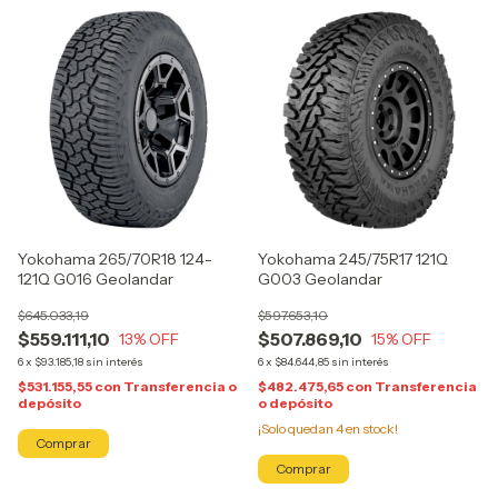
Yokohama 265/70R18 124-
Yokohama 245/75R17 121Q
121Q G016 Geolandar
G003 Geolandar
$645.033,19
$597.653,10
$559.111,10
$507.869,10
13
% OFF
15
% OFF
6
x
$93.185,18
sin interés
6
x
$84.644,85
sin interés
$531.155,55
con
Transferencia o
$482.475,65
con
Transferencia
depósito
o depósito
¡Solo quedan
4
en stock!