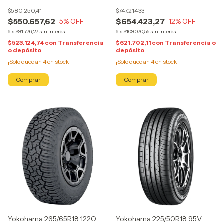
$580.250,41
$747.214,33
$550.657,62
$654.423,27
5
% OFF
12
% OFF
6
x
$91.776,27
sin interés
6
x
$109.070,55
sin interés
$523.124,74
con
Transferencia
$621.702,11
con
Transferencia o
o depósito
depósito
¡Solo quedan
4
en stock!
¡Solo quedan
4
en stock!
Yokohama 265/65R18 122Q
Yokohama 225/50R18 95V