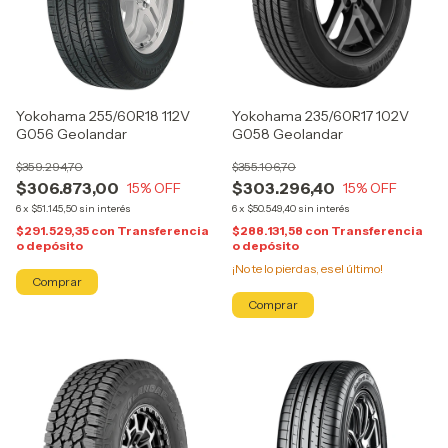
Yokohama 255/60R18 112V
Yokohama 235/60R17 102V
G056 Geolandar
G058 Geolandar
$359.294,70
$355.106,70
$306.873,00
$303.296,40
15
% OFF
15
% OFF
6
x
$51.145,50
sin interés
6
x
$50.549,40
sin interés
$291.529,35
con
Transferencia
$288.131,58
con
Transferencia
o depósito
o depósito
¡No te lo pierdas, es el último!