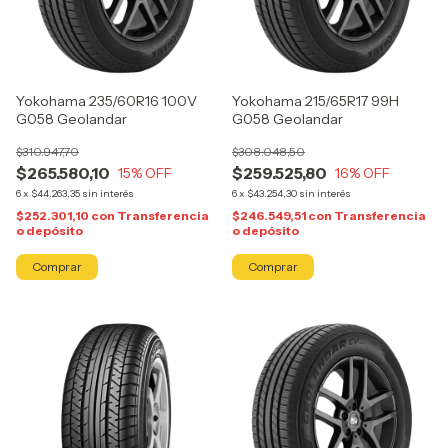
Yokohama 235/60R16 100V
Yokohama 215/65R17 99H
G058 Geolandar
G058 Geolandar
$310.947,70
$308.048,50
$265.580,10
$259.525,80
15
% OFF
16
% OFF
6
x
$44.263,35
sin interés
6
x
$43.254,30
sin interés
$252.301,10
con
Transferencia
$246.549,51
con
Transferencia
o depósito
o depósito