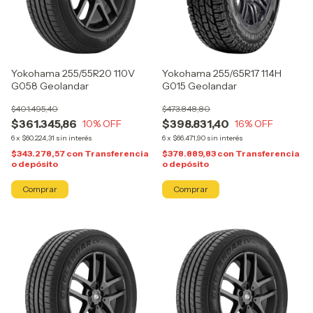
Yokohama 255/55R20 110V
Yokohama 255/65R17 114H
G058 Geolandar
G015 Geolandar
$401.495,40
$473.848,80
$361.345,86
$398.831,40
10
% OFF
16
% OFF
6
x
$60.224,31
sin interés
6
x
$66.471,90
sin interés
$343.278,57
con
Transferencia
$378.889,83
con
Transferencia
o depósito
o depósito