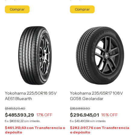
Yokohama 225/50R18 95V
Yokohama 235/65R17 108V
AE61 Bluearth
G058 Geolandar
$585.529,40
$353.883,60
$485.593,29
$296.945,01
17
% OFF
16
% OFF
6
x
$80.932,22
sin interés
6
x
$49.490,84
sin interés
$461.313,63
con
Transferencia o
$282.097,76
con
Transferencia
depósito
o depósito