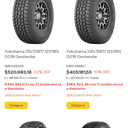
Yokohama 315/70R17 121/118S
Yokohama 245/75R17 121/118S
G018 Geolandar
G018 Geolandar
$650.226,70
$452.146,80
$520.983,18
$405.181,53
20
% OFF
10
% OFF
6
x
$86.830,53
sin interés
6
x
$67.530,26
sin interés
$494.934,02
con
Transferencia
$384.922,45
con
Transferencia
o depósito
o depósito
¡Solo quedan
4
en stock!
¡Solo quedan
4
en stock!