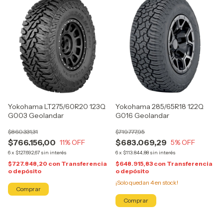
Yokohama LT275/60R20 123Q
Yokohama 285/65R18 122Q
G003 Geolandar
G016 Geolandar
$860.331,31
$719.777,95
$766.156,00
$683.069,29
11
% OFF
5
% OFF
6
x
$127.692,67
sin interés
6
x
$113.844,88
sin interés
$727.848,20
con
Transferencia
$648.915,83
con
Transferencia
o depósito
o depósito
¡Solo quedan
4
en stock!