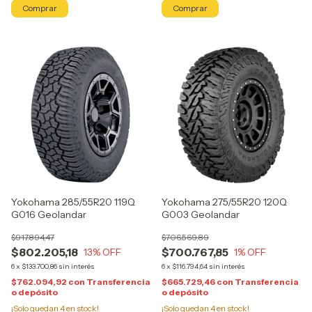
Yokohama 285/55R20 119Q
Yokohama 275/55R20 120Q
G016 Geolandar
G003 Geolandar
$917.894,47
$706.569,89
$802.205,18
$700.767,85
13
% OFF
1
% OFF
6
x
$133.700,86
sin interés
6
x
$116.794,64
sin interés
$762.094,92
con
Transferencia
$665.729,46
con
Transferencia
o depósito
o depósito
¡Solo quedan
4
en stock!
¡Solo quedan
4
en stock!