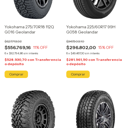
Yokohama 275/70R18 112Q
Yokohama 225/60R17 99H
G016 Geolandar
G058 Geolandar
$627.713,93
$347.503,10
$556.769,16
$296.802,00
11
% OFF
15
% OFF
6
x
$92.794,86
sin interés
6
x
$49.467,00
sin interés
$528.930,70
con
Transferencia
$281.961,90
con
Transferencia
o depósito
o depósito