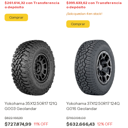
$261.614,32
con
Transferencia
$395.633,62
con
Transferencia
o depósito
o depósito
¡Solo quedan
4
en stock!
Yokohama 35X12.50R17 121Q
Yokohama 37X12.50R17 124Q
G003 Geolandar
G016 Geolandar
$822.166,39
$716.098,03
$727.874,99
$632.666,43
11
% OFF
12
% OFF