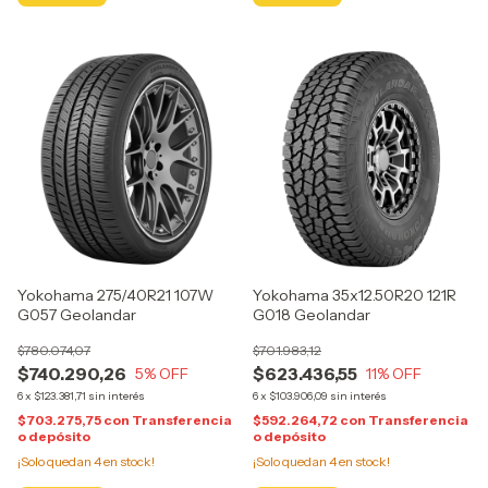
Yokohama 275/40R21 107W
Yokohama 35x12.50R20 121R
G057 Geolandar
G018 Geolandar
$780.074,07
$701.983,12
$740.290,26
$623.436,55
5
% OFF
11
% OFF
6
x
$123.381,71
sin interés
6
x
$103.906,09
sin interés
$703.275,75
con
Transferencia
$592.264,72
con
Transferencia
o depósito
o depósito
¡Solo quedan
4
en stock!
¡Solo quedan
4
en stock!