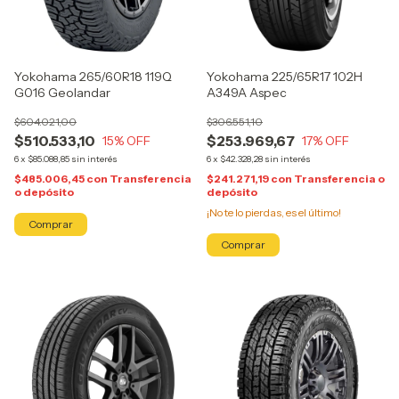
Yokohama 265/60R18 119Q
Yokohama 225/65R17 102H
G016 Geolandar
A349A Aspec
$604.021,00
$306.551,10
$510.533,10
$253.969,67
15
% OFF
17
% OFF
6
x
$85.088,85
sin interés
6
x
$42.328,28
sin interés
$485.006,45
con
Transferencia
$241.271,19
con
Transferencia o
o depósito
depósito
¡No te lo pierdas, es el último!