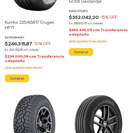
G058 Geolandar
$412.179,80
$352.042,20
15
% OFF
Kumho 225/65R17 Crugen
6
x
$58.673,70
sin interés
HP71
$334.440,09
con
Transferencia
o depósito
$273.684,30
¡Solo quedan
5
en stock!
$246.315,87
10
% OFF
6
x
$41.052,65
sin interés
$234.000,08
con
Transferencia
o depósito
¡Solo quedan
4
en stock!