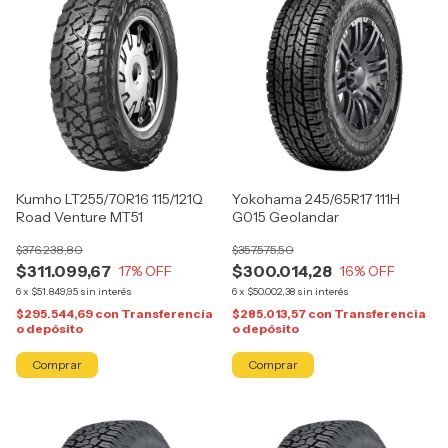
Kumho LT255/70R16 115/121Q
Yokohama 245/65R17 111H
Road Venture MT51
G015 Geolandar
$376.238,80
$357.575,50
$311.099,67
$300.014,28
17
% OFF
16
% OFF
6
x
$51.849,95
sin interés
6
x
$50.002,38
sin interés
$295.544,69
con
Transferencia
$285.013,57
con
Transferencia
o depósito
o depósito