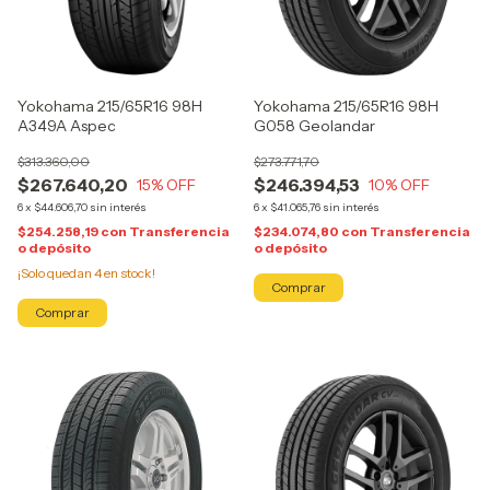
Yokohama 215/65R16 98H
Yokohama 215/65R16 98H
A349A Aspec
G058 Geolandar
$313.360,00
$273.771,70
$267.640,20
$246.394,53
15
% OFF
10
% OFF
6
x
$44.606,70
sin interés
6
x
$41.065,76
sin interés
$254.258,19
con
Transferencia
$234.074,80
con
Transferencia
o depósito
o depósito
¡Solo quedan
4
en stock!