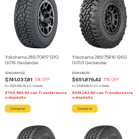
Yokohama 285/70R17 121Q
Yokohama 285/75R16 126Q
G016 Geolandar
G003 Geolandar
$780.861,72
$731.145,75
$741.037,81
$651.876,42
5
% OFF
11
% OFF
6
x
$123.506,30
sin interés
6
x
$108.646,07
sin interés
$703.985,92
con
Transferencia
$619.282,60
con
Transferencia
o depósito
o depósito