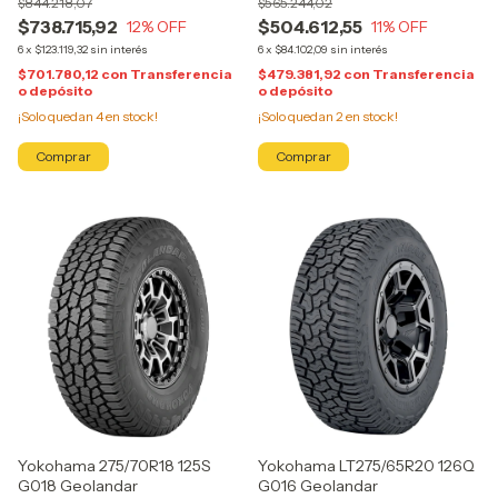
$844.218,07
$565.244,02
$738.715,92
$504.612,55
12
% OFF
11
% OFF
6
x
$123.119,32
sin interés
6
x
$84.102,09
sin interés
$701.780,12
con
Transferencia
$479.381,92
con
Transferencia
o depósito
o depósito
¡Solo quedan
4
en stock!
¡Solo quedan
2
en stock!
Yokohama 275/70R18 125S
Yokohama LT275/65R20 126Q
G018 Geolandar
G016 Geolandar