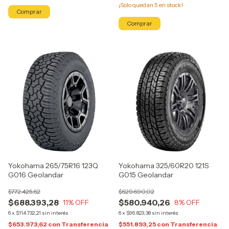
¡Solo quedan
5
en stock!
Yokohama 265/75R16 123Q
Yokohama 325/60R20 121S
G016 Geolandar
G015 Geolandar
$772.425,62
$629.690,02
$688.393,28
$580.940,26
11
% OFF
8
% OFF
6
x
$114.732,21
sin interés
6
x
$96.823,38
sin interés
$653.973,62
con
Transferencia
$551.893,25
con
Transferencia