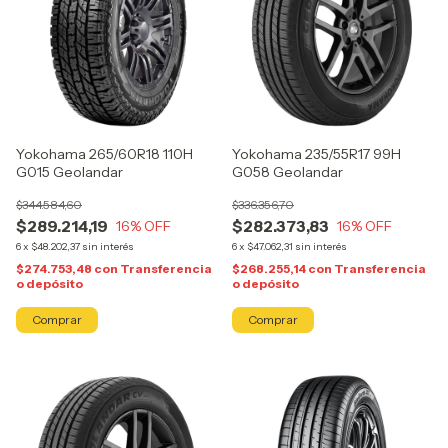
Yokohama 265/60R18 110H
Yokohama 235/55R17 99H
G015 Geolandar
G058 Geolandar
$344.584,60
$336.356,70
$289.214,19
$282.373,83
16
% OFF
16
% OFF
6
x
$48.202,37
sin interés
6
x
$47.062,31
sin interés
$274.753,48
con
Transferencia
$268.255,14
con
Transferencia
o depósito
o depósito