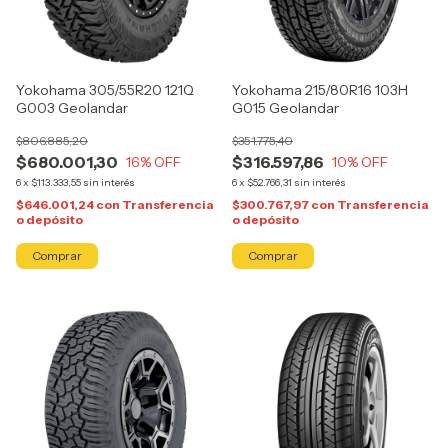
Yokohama 305/55R20 121Q
Yokohama 215/80R16 103H
G003 Geolandar
G015 Geolandar
$806.885,20
$351.775,40
$680.001,30
$316.597,86
16
% OFF
10
% OFF
6
x
$113.333,55
sin interés
6
x
$52.766,31
sin interés
$646.001,24
con
Transferencia
$300.767,97
con
Transferencia
o depósito
o depósito