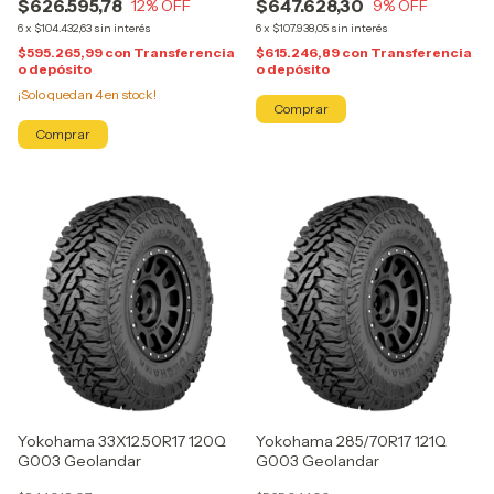
$626.595,78
$647.628,30
12
% OFF
9
% OFF
6
x
$104.432,63
sin interés
6
x
$107.938,05
sin interés
$595.265,99
con
Transferencia
$615.246,89
con
Transferencia
o depósito
o depósito
¡Solo quedan
4
en stock!
Yokohama 33X12.50R17 120Q
Yokohama 285/70R17 121Q
G003 Geolandar
G003 Geolandar