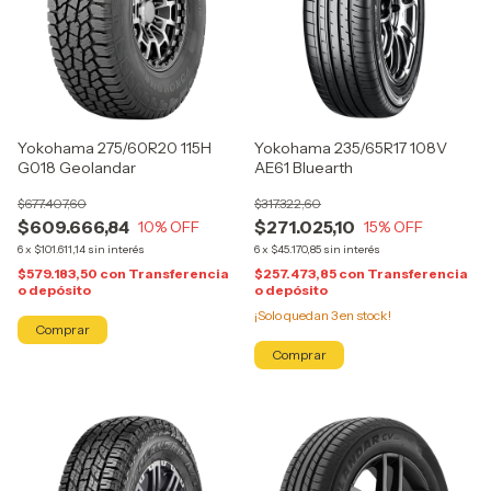
Yokohama 275/60R20 115H
Yokohama 235/65R17 108V
G018 Geolandar
AE61 Bluearth
$677.407,60
$317.322,60
$609.666,84
$271.025,10
10
% OFF
15
% OFF
6
x
$101.611,14
sin interés
6
x
$45.170,85
sin interés
$579.183,50
con
Transferencia
$257.473,85
con
Transferencia
o depósito
o depósito
¡Solo quedan
3
en stock!