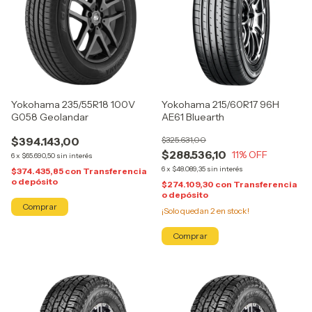
Yokohama 235/55R18 100V
Yokohama 215/60R17 96H
G058 Geolandar
AE61 Bluearth
$394.143,00
$325.631,00
$288.536,10
11
% OFF
6
x
$65.690,50
sin interés
6
x
$48.089,35
sin interés
$374.435,85
con
Transferencia
o depósito
$274.109,30
con
Transferencia
o depósito
¡Solo quedan
2
en stock!