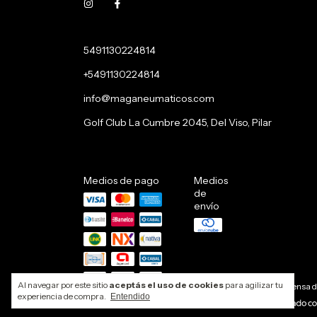
5491130224814
+5491130224814
info@maganeumaticos.com
Golf Club La Cumbre 2045, Del Viso, Pilar
Medios de pago
Medios
de
envío
Al navegar por este sitio
aceptás el uso de cookies
para agilizar tu
Defensa d
experiencia de compra.
Entendido