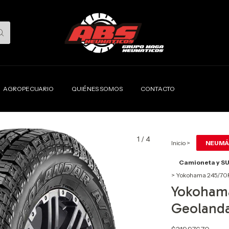
AGROPECUARIO
QUIÉNES SOMOS
CONTACTO
1
/
4
Inicio
>
NEUMÁ
Camioneta y S
>
Yokohama 245/70R
Yokohama
Geoland