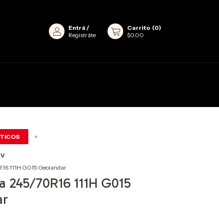
Entrá
/
Carrito
(
0
)
Registráte
$0,00
TICOS
>
UV
16 111H G015 Geolandar
 245/70R16 111H G015
ar