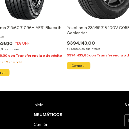
ma 215/60R17 96H AE61 Bluearth
Yokohama 235/55R18 100V G05
Geolandar
,00
$394.143,00
536,10
11
% OFF
6
x
$65.690,50
sin interés
,35
sin interés
$374.435,85
con
Transferencia o 
9,30
con
Transferencia o depósito
edan
2
en stock!
Inicio
Ne
NEUMÁTICOS
Camión