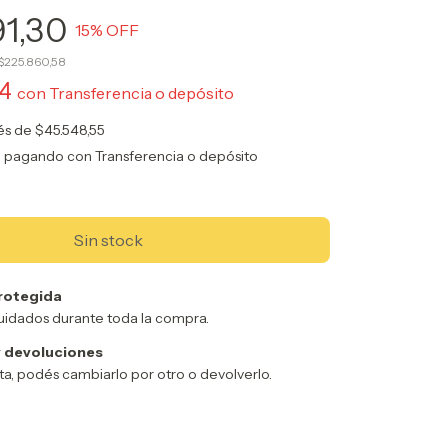
91,30
15
% OFF
$225.860,58
74
con
Transferencia o depósito
rés de
$45.548,55
o
pagando con Transferencia o depósito
rotegida
uidados durante toda la compra.
 devoluciones
sta, podés cambiarlo por otro o devolverlo.