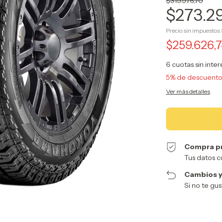
$319.976,70
$273.2
Precio sin impuestos
$259.626,
6
cuotas sin inte
5% de descuent
Ver más detalles
Compra p
Tus datos c
Cambios y
Si no te gu